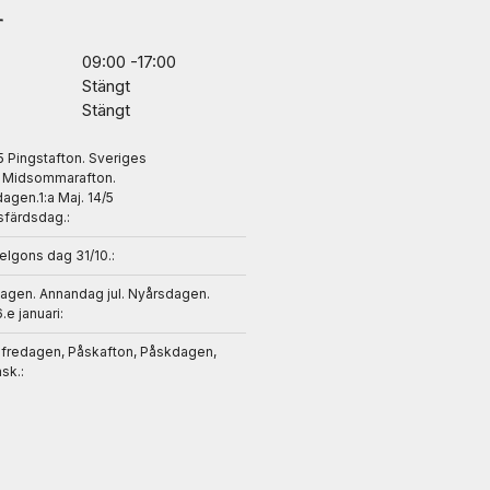
r
09:00 -17:00
Stängt
Stängt
/5 Pingstafton. Sveriges
. Midsommarafton.
gen.1:a Maj. 14/5
sfärdsdag.:
helgons dag 31/10.:
dagen. Annandag jul. Nyårsdagen.
6.e januari:
gfredagen, Påskafton, Påskdagen,
sk.: