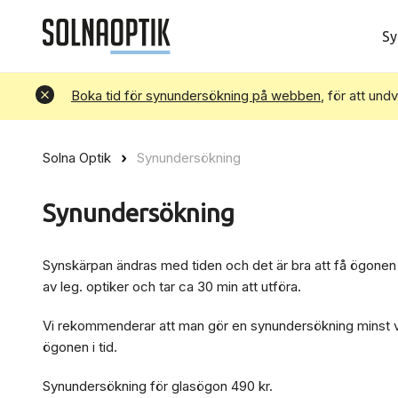
Sy
Avvisa
Boka tid för synundersökning på webben
, för att und
Solna Optik
Synundersökning
Synundersökning
Synskärpan ändras med tiden och det är bra att få ögonen 
av leg. optiker och tar ca 30 min att utföra.
Vi rekommenderar att man gör en synundersökning minst vart
ögonen i tid.
Synundersökning för glasögon 490 kr.