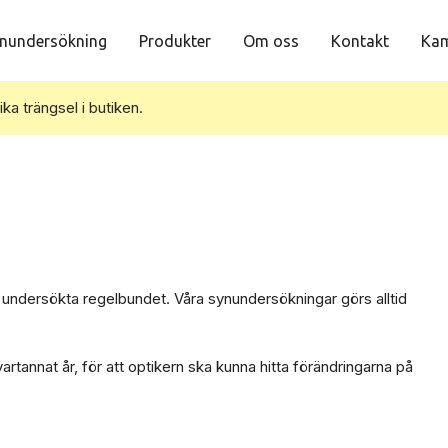
nundersökning
Produkter
Om oss
Kontakt
Kam
vika trängsel i butiken.
undersökta regelbundet. Våra synundersökningar görs alltid
annat år, för att optikern ska kunna hitta förändringarna på