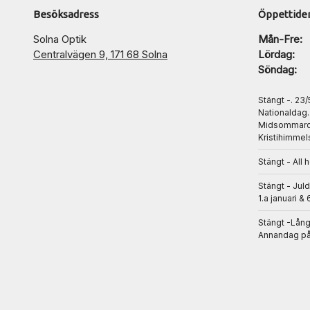
Besöksadress
Öppettide
Solna Optik
Mån-Fre:
Centralvägen 9, 171 68 Solna
Lördag:
Söndag:
Stängt -. 23
Nationaldag
Midsommarda
Kristihimmel
Stängt - All 
Stängt - Jul
1.a januari & 
Stängt -Lån
Annandag på