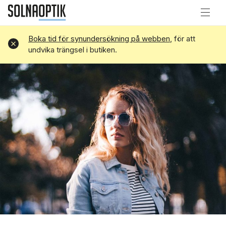
Boka tid för synundersökning på webben
, för att
Avvisa
undvika trängsel i butiken.