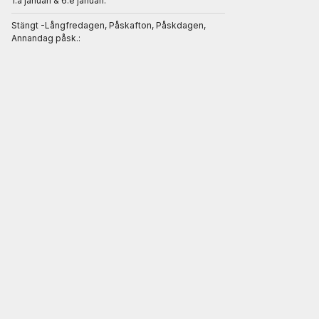
1.a januari & 6.e januari:
Stängt -Långfredagen, Påskafton, Påskdagen,
Annandag påsk.: